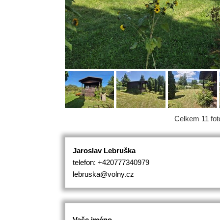
Celkem 11 foto
Jaroslav Lebruška
telefon: +420777340979
lebruska@volny.cz
Vaše jméno