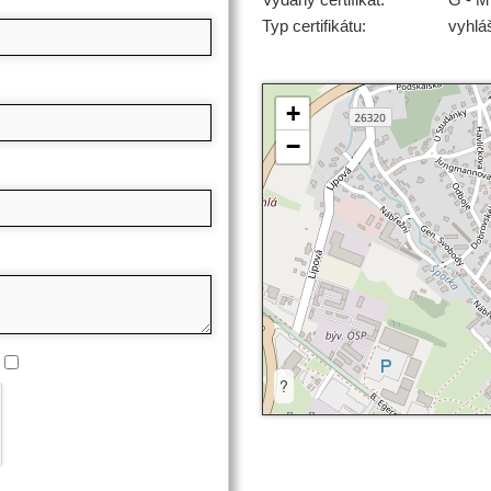
Typ certifikátu:
vyhlá
+
−
?