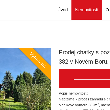
Úvod
Nemovitosti
O
Prodej chatky s p
382 v Novém Boru.
Popis nemovitosti:
Nabízíme k prodeji zahradu s ch
2
o celkové výměře 382m
, nach
2