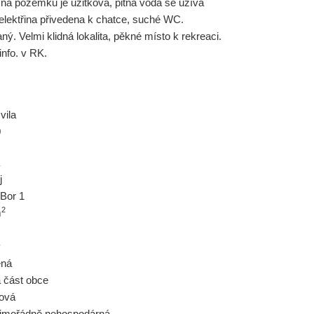
 na pozemku je užitková, pitná voda se užívá
lektřina přivedena k chatce, suché WC.
. Velmi klidná lokalita, pěkné místo k rekreaci.
info. v RK.
vila
0
j
Bor 1
2
m
ý
ěná
á část obce
tová
imořádně nehospodárná