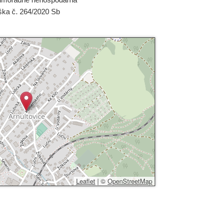
ška č. 264/2020 Sb
Leaflet
|
©
OpenStreetMap