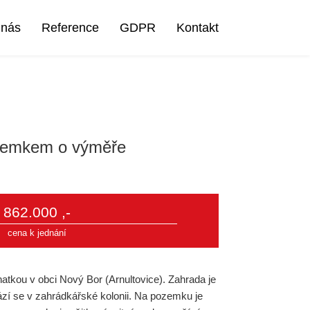
 nás
Reference
GDPR
Kontakt
ozemkem o výměře
862.000 ,-
cena k jednání
atkou v obci Nový Bor (Arnultovice). Zahrada je
ází se v zahrádkářské kolonii. Na pozemku je